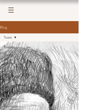
Blog
Toate
Toate
Jurnal
de
Atelier
Tehnici
și
Metode
Gânduri
și Idei
Ilustrație
Animație